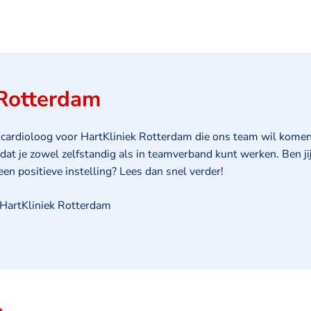
 Rotterdam
n cardioloog voor HartKliniek Rotterdam die ons team wil komen
 dat je zowel zelfstandig als in teamverband kunt werken. Ben j
 een positieve instelling? Lees dan snel verder!
Locatie
HartKliniek Rotterdam
g