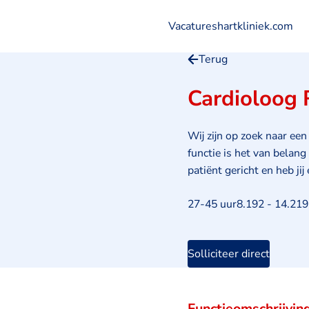
Vacatures
hartkliniek.com
Logo
van
Terug
Hartkliniek
Cardioloog
Wij zijn op zoek naar ee
functie is het van belang
patiënt gericht en heb jij
Uren
Salaris
27-45 uur
8.192 - 14.219
Solliciteer direct
Functieomschrijvin