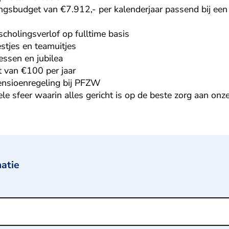
ingsbudget van €7.912,- per kalenderjaar passend bij ee
scholingsverlof op fulltime basis
estjes en teamuitjes
essen en jubilea
t van €100 per jaar
nsioenregeling bij PFZW
e sfeer waarin alles gericht is op de beste zorg aan onze
matie